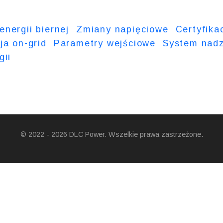
nergii biernej
Zmiany napięciowe
Certyfika
ja on-grid
Parametry wejściowe
System nadz
gii
© 2022 - 2026 DLC Power. Wszelkie prawa zastrzeżone.