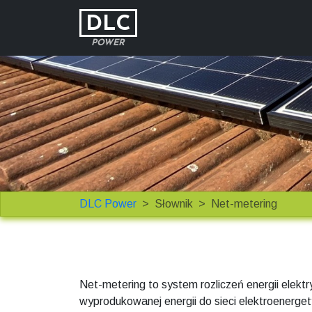
DLC
POWER
DLC Power
Słownik
Net-metering
Net-metering to system rozliczeń energii elek
wyprodukowanej energii do sieci elektroenerget