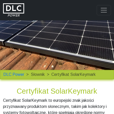
DLC
POWER
DLC Power
Słownik
Certyfikat SolarKeymark
Certyfikat SolarKeymark
Certyfikat SolarKeymark to europejski znak jakości
przyznawany produktom słonecznym, takim jak kolektory i
systemy fotowoltaiczne, które spełniają określone normy