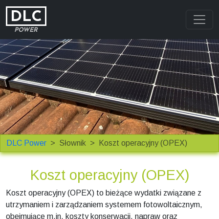
DLC
POWER
DLC Power
Słownik
Koszt operacyjny (OPEX)
Koszt operacyjny (OPEX)
Koszt operacyjny (OPEX) to bieżące wydatki związane z
utrzymaniem i zarządzaniem systemem fotowoltaicznym,
obejmujące m.in. koszty konserwacji, napraw oraz