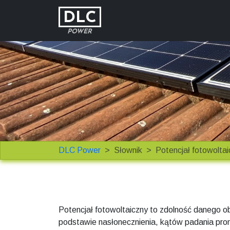
DLC
POWER
DLC Power
Słownik
Potencjał fotowoltai
Potencjał fotowoltaiczny to zdolność danego ob
podstawie nasłonecznienia, kątów padania pro