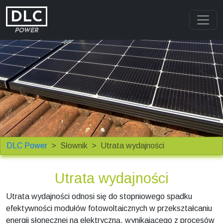
DLC
POWER
DLC Power
Słownik
Utrata wydajności
Utrata wydajności
Utrata wydajności odnosi się do stopniowego spadku
efektywności modułów fotowoltaicznych w przekształcaniu
energii słonecznej na elektryczną, wynikającego z procesów